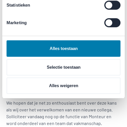
actieve coaching door je leidinggevende
Statistieken
Marktconform salaris en aantrekkelijk
arbeidsvoorwaardenpakket
Marketing
25 vakantiedagen en 13 ADV-dagen bij een fulltime
dienstverband
Solide pensioenregeling en jaarlijkse
winstdelingsregeling
Alles toestaan
Veel zelfstandigheid en verantwoordelijkheid binnen
een professioneel team
Selectie toestaan
Gratis lunch in de kantine
Alles weigeren
Klinkt dit als een match?
We hopen dat je net zo enthousiast bent over deze kans
als wij over het verwelkomen van een nieuwe collega.
Solliciteer vandaag nog op de functie van Monteur en
word onderdeel van een team dat vakmanschap,