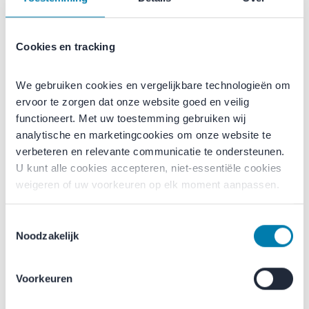
voldoet aan de hoge kwaliteits- en veiligheidsnormen
waar Merford om bekendstaat.
Cookies en tracking
Wat je van ons kunt
We gebruiken cookies en vergelijkbare technologieën om 
verwachten
ervoor te zorgen dat onze website goed en veilig 
functioneert. Met uw toestemming gebruiken wij 
Bij Merford werk je in een familiebedrijf met circa 150
analytische en marketingcookies om onze website te 
medewerkers, waar vakmanschap, samenwerking en
verbeteren en relevante communicatie te ondersteunen. 
betrokkenheid centraal staan. We combineren
U kunt alle cookies accepteren, niet-essentiële cookies 
professionaliteit met een informele werksfeer en bieden
weigeren of uw voorkeuren op elk moment aanpassen.
volop ruimte voor persoonlijke ontwikkeling.
Toestemmingsselectie
Je kunt rekenen op:
Noodzakelijk
Een moderne werkomgeving met kantoor en
productielocatie
Voorkeuren
Een gestructureerd onboardingsprogramma en