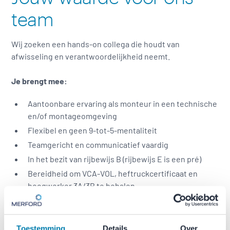
team
Wij zoeken een hands-on collega die houdt van
afwisseling en verantwoordelijkheid neemt.
Je brengt mee:
Aantoonbare ervaring als monteur in een technische
en/of montageomgeving
Flexibel en geen 9-tot-5-mentaliteit
Teamgericht en communicatief vaardig
In het bezit van rijbewijs B (rijbewijs E is een pré)
Bereidheid om VCA-VOL, heftruckcertificaat en
hoogwerker 3A/3B te behalen
Interesse om opleidingen en cursussen te volgen
Samen met je collega’s zorg je ervoor dat elke montage
Toestemming
Details
Over