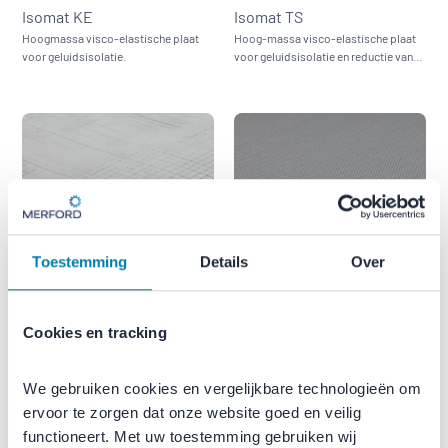
Isomat KE
Isomat TS
Hoogmassa visco-elastische plaat
Hoog-massa visco-elastische plaat
voor geluidsisolatie.
voor geluidsisolatie en reductie van
contactgeluid.
Toestemming
Details
Over
Merfisol
Merfocell GW
Cookies en tracking
Flexibele buisisolatie voor
Hoogwaardig akoestisch paneel met
akoestische en thermische isolatie.
geïmpregneerde geweven
glasvezellaag.
We gebruiken cookies en vergelijkbare technologieën om 
ervoor te zorgen dat onze website goed en veilig 
functioneert. Met uw toestemming gebruiken wij 