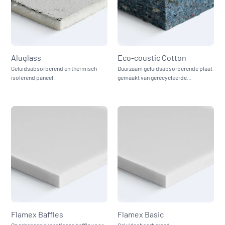
Aluglass
Eco-coustic Cotton
Geluidsabsorberend en thermisch
Duurzaam geluidsabsorberende plaat
isolerend paneel.
gemaakt van gerecycleerde
katoenvezels.
Flamex Baffles
Flamex Basic
Opgehangen akoestische baffle voor
Geluidsabsorberend