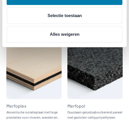
Selectie toestaan
Merfocom
Merfodem
Hoogwaardig akoestisch paneel voor
Akoestisch paneel met hoge
gecombineerde geluidsabsorptie en -
dichtheid voor geluidsisolatie en
isolatie.
trillingsdemping.
Alles weigeren
Merfoplex
Merfopol
Akoestische isolatieplaat met hoge
Duurzaam geluidsabsorberend paneel
prestaties voor vloeren, wanden en
met gesloten-cellig polyethyleen.
deuren.