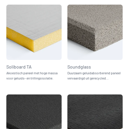
Soliboard TA
Soundglass
Akoestisch paneel met hoge massa
Duurzaam geluidabsorberend paneel
voor geluids- en trillingsisolatie.
vervaardigd uit gerecycled
glasgranulaat.