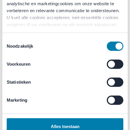
analytische en marketingcookies om onze website te 
verbeteren en relevante communicatie te ondersteunen. 
U kunt alle cookies accepteren, niet-essentiële cookies 
weigeren of uw voorkeuren op elk moment aanpassen.
Toestemmingsselectie
Noodzakelijk
Merfocell NOP
Merfocell PU
Universeel geluidsabsorberend
Hoogwaardig akoestisch paneel met
Voorkeuren
schuimpaneel met noppenoppervlak
olie- en vochtbestendige
voor hoge frequenties.
polyurethaanfolie.
Statistieken
Marketing
Alles toestaan