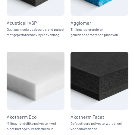
Acusticell VSP
Agglomer
Duurzaam geluidsabsorberend paneel
Trillingsisolerende en
met geperforeerde vinyl bovenlaag.
geluidsabsorberende plaat van
gebonden polyurethaanvlokken.
Akotherm Eco
Akotherm Facet
Milieuvriendelijke polyester‑wol
Gefacetteerd polyesterwolpaneel
plaat met open-vezelstructuur.
voor akoestische
interieurtoepassingen.