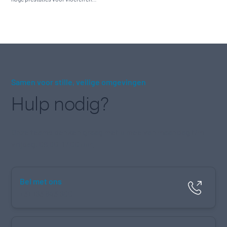
machines.
Samen voor stille, veilige omgevingen
Hulp nodig?
Onze teams denken graag met u mee van maandag t/m
vrijdag, 09.00–17.00 uur.
Bel met ons
+31 183 643 800