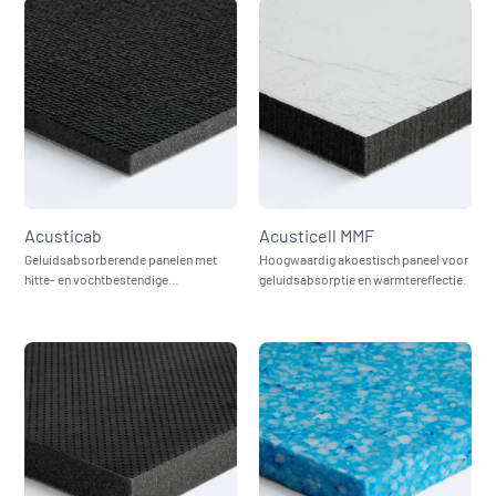
Acusticab
Acusticell MMF
Geluidsabsorberende panelen met
Hoogwaardig akoestisch paneel voor
hitte- en vochtbestendige
geluidsabsorptie en warmtereflectie.
eigenschappen.