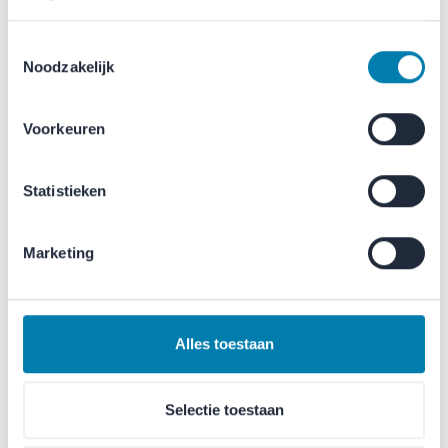
ruimtes creëren
Toestemmingsselectie
Noodzakelijk
In drukke omgevingen zoals scholen, ziekenhuizen en
sporthallen is goede akoestiek essentieel voor comfort,
Voorkeuren
concentratie en welzijn. Merford creëert stille en
aangename omgevingen die leren, herstel en prestaties
ondersteunen.
Statistieken
Marketing
Start een project
Alles toestaan
Plan een kennismaking
Selectie toestaan